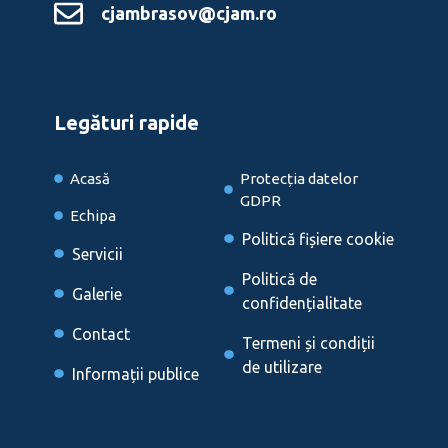
cjambrasov@cjam.ro
Legături rapide
Acasă
Protecția datelor
GDPR
Echipa
Politică fișiere cookie
Servicii
Politică de
Galerie
confidențialitate
Contact
Termeni și condiții
de utilizare
Informații publice