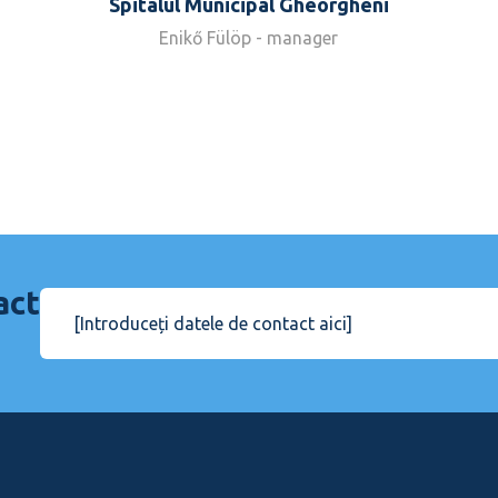
Spitalul Municipal Gheorgheni
Enikő Fülöp - manager
act
[Introduceți datele de contact aici]