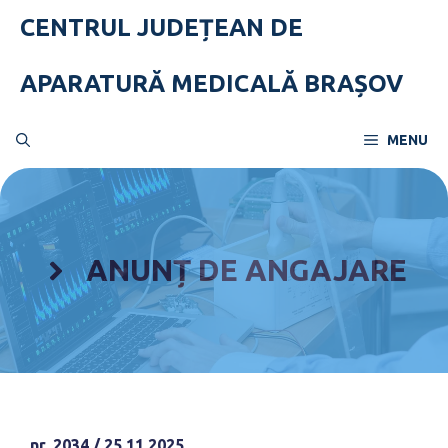
Skip
CENTRUL JUDEȚEAN DE
to
content
APARATURĂ MEDICALĂ BRAȘOV
MENU
ANUNȚ DE ANGAJARE
nr. 2034 / 25.11.2025