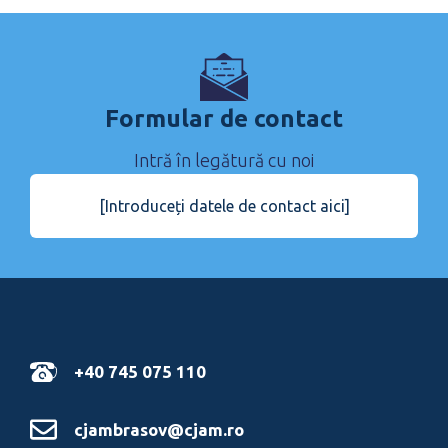
Formular de contact
Intră în legătură cu noi
[Introduceți datele de contact aici]
+40 745 075 110
cjambrasov@cjam.ro