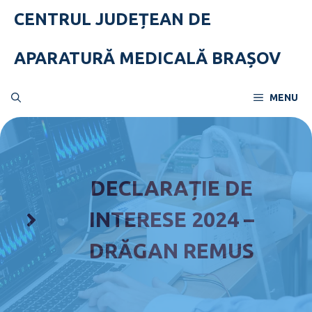
Skip
CENTRUL JUDEȚEAN DE
to
content
APARATURĂ MEDICALĂ BRAȘOV
MENU
DECLARAȚIE DE
INTERESE 2024 –
DRĂGAN REMUS