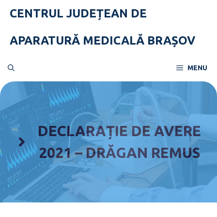
Skip
CENTRUL JUDEȚEAN DE
to
content
APARATURĂ MEDICALĂ BRAȘOV
MENU
DECLARAȚIE DE AVERE
2021 – DRĂGAN REMUS