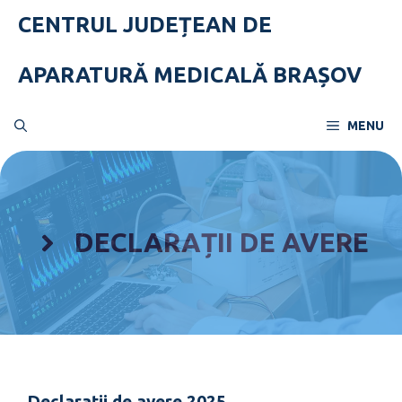
Skip
CENTRUL JUDEȚEAN DE
to
content
APARATURĂ MEDICALĂ BRAȘOV
MENU
DECLARAȚII DE AVERE
Declarații de avere 2025