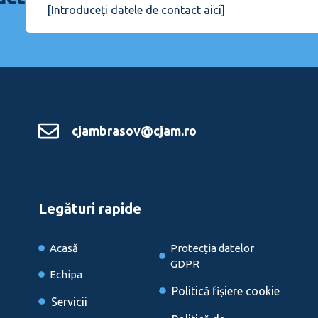
[Introduceți datele de contact aici]
cjambrasov@cjam.ro
Legături rapide
Acasă
Protecția datelor
GDPR
Echipa
Politică fișiere cookie
Servicii