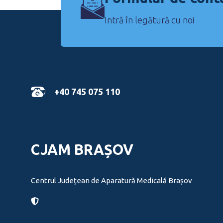
Intră în legătură cu noi
+40 745 075 110
CJAM BRAȘOV
Centrul Județean de Aparatură Medicală Brașov