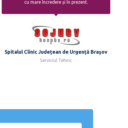
cu mare încredere și în prezent.
Spitalul Clinic Județean de Urgență Brașov
Serviciul Tehnic