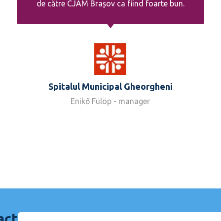
de către CJAM Brașov ca fiind foarte bun.
Spitalul Municipal Gheorgheni
Enikő Fülöp - manager
act