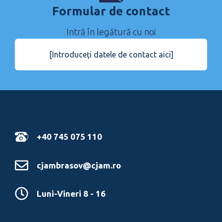
Formular de contact
Intră în legătură cu noi
[Introduceți datele de contact aici]
+40 745 075 110
cjambrasov@cjam.ro
Luni-Vineri 8 - 16