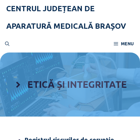
Skip
CENTRUL JUDEȚEAN DE
to
content
APARATURĂ MEDICALĂ BRAȘOV
MENU
ETICĂ ȘI INTEGRITATE
Registrul riscurilor de corupție