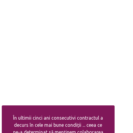
În ultimii cinci ani consecutivi contractul a
decurs în cele mai bune condiții ... ceea ce
ne-a determinat să menținem colaborarea