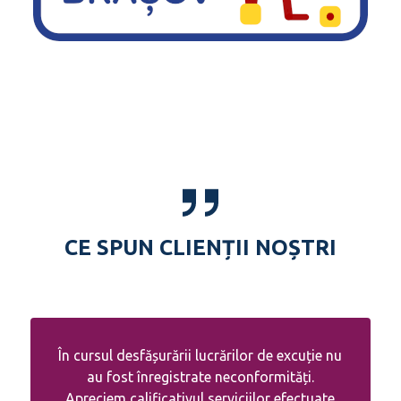
CE SPUN CLIENȚII NOȘTRI
În cursul desfășurării lucrărilor de excuție nu
au fost înregistrate neconformități.
Apreciem calificativul serviciilor efectuate