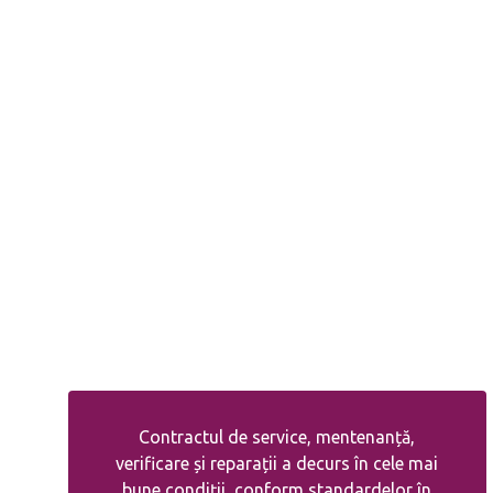
Contractul de service, mentenanță,
verificare și reparații a decurs în cele mai
bune condiții, conform standardelor în