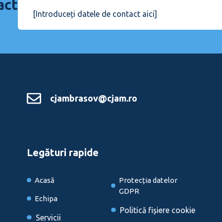
act
[Introduceți datele de contact aici]
cjambrasov@cjam.ro
Legături rapide
Acasă
Protecția datelor
GDPR
Echipa
Politică fișiere cookie
Servicii