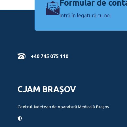
Formular de cont
Intră în legătură cu noi
+40 745 075 110
CJAM BRAȘOV
Centrul Județean de Aparatură Medicală Brașov