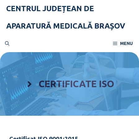
Skip
CENTRUL JUDEȚEAN DE
to
content
APARATURĂ MEDICALĂ BRAȘOV
MENU
CERTIFICATE ISO
Certificat ISO 9001:2015