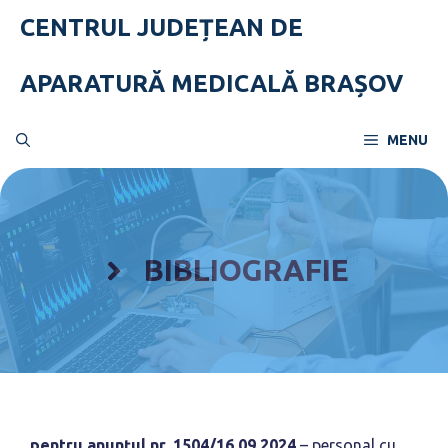
Skip
CENTRUL JUDEȚEAN DE
to
content
APARATURĂ MEDICALĂ BRAȘOV
MENU
BIBLIOGRAFIE
pentru anunțul nr. 1504/16.09.2024
– personal cu