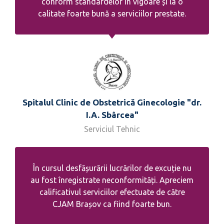
conform standardelor în vigoare și la o
calitate foarte bună a serviciilor prestate.
Spitalul Clinic de Obstetrică Ginecologie "dr.
I.A. Sbârcea"
Serviciul Tehnic
În cursul desfășurării lucrărilor de excuție nu
au fost înregistrate neconformități. Apreciem
calificativul serviciilor efectuate de către
CJAM Brașov ca fiind foarte bun.