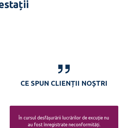
estații
CE SPUN CLIENȚII NOȘTRI
În cursul desfășurării lucrărilor de excuție nu
au fost înregistrate neconformități.