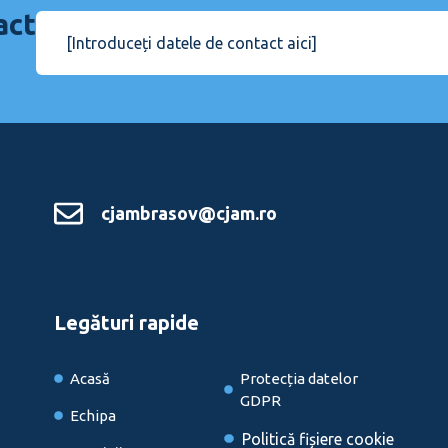
act
[Introduceți datele de contact aici]
cjambrasov@cjam.ro
Legături rapide
Acasă
Protecția datelor
GDPR
Echipa
Politică fișiere cookie