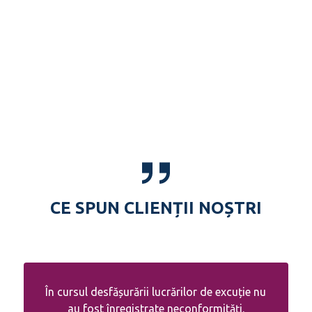
CE SPUN CLIENȚII NOȘTRI
În cursul desfășurării lucrărilor de excuție nu
au fost înregistrate neconformități.