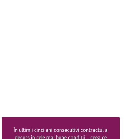
În ultimii cinci ani consecutivi contractul a
decurs în cele mai bune condiții ... ceea ce