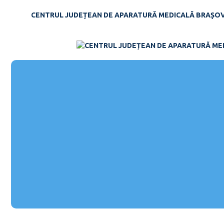
Skip
CENTRUL JUDEȚEAN DE APARATURĂ MEDICALĂ BRAȘO
to
content