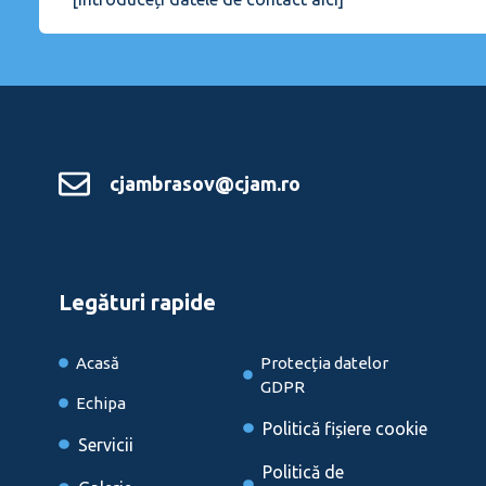
cjambrasov@cjam.ro
Legături rapide
Acasă
Protecția datelor
GDPR
Echipa
Politică fișiere cookie
Servicii
Politică de