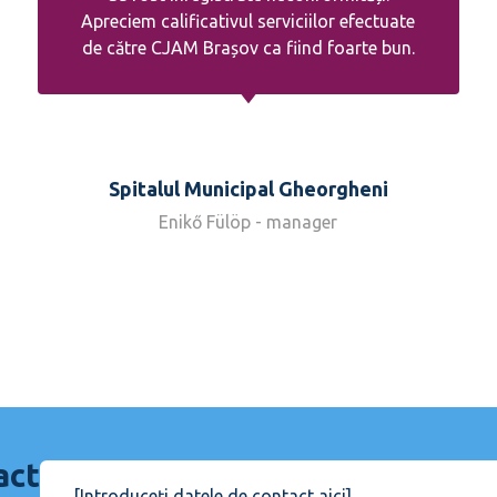
Apreciem calificativul serviciilor efectuate
de către CJAM Brașov ca fiind foarte bun.
Spitalul Municipal Gheorgheni
Enikő Fülöp - manager
act
[Introduceți datele de contact aici]