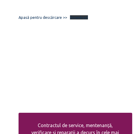
Apasă pentru descărcare >>
Download
Contractul de service, mentenanță,
verificare și reparații a decurs în cele mai