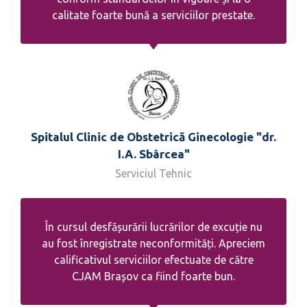
calitate foarte bună a serviciilor prestate.
Spitalul Clinic de Obstetrică Ginecologie "dr.
I.A. Sbârcea"
Serviciul Tehnic
În cursul desfășurării lucrărilor de excuție nu
au fost înregistrate neconformități. Apreciem
calificativul serviciilor efectuate de către
CJAM Brașov ca fiind foarte bun.