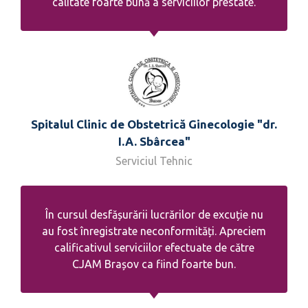
calitate foarte bună a serviciilor prestate.
Spitalul Clinic de Obstetrică Ginecologie "dr.
I.A. Sbârcea"
Serviciul Tehnic
În cursul desfășurării lucrărilor de excuție nu
au fost înregistrate neconformități. Apreciem
calificativul serviciilor efectuate de către
CJAM Brașov ca fiind foarte bun.