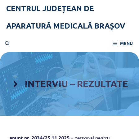
Skip
CENTRUL JUDEȚEAN DE
to
content
APARATURĂ MEDICALĂ BRAȘOV
MENU
INTERVIU – REZULTATE
anunț nr. 2034/25.11.2025
– personal pentru