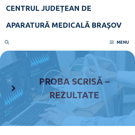
Skip
CENTRUL JUDEȚEAN DE
to
content
APARATURĂ MEDICALĂ BRAȘOV
MENU
PROBA SCRISĂ –
REZULTATE